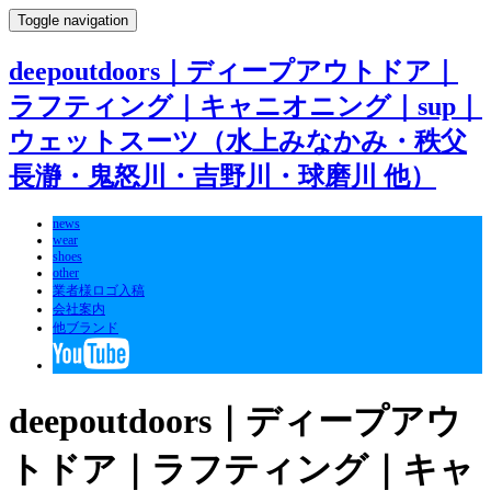
Toggle navigation
deepoutdoors｜ディープアウトドア｜
ラフティング｜キャニオニング｜sup｜
ウェットスーツ（水上みなかみ・秩父
長瀞・鬼怒川・吉野川・球磨川 他）
news
wear
shoes
other
業者様ロゴ入稿
会社案内
他ブランド
deepoutdoors｜ディープアウ
トドア｜ラフティング｜キャ